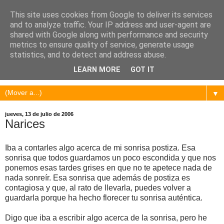
This site uses cookies from Google to deliver its services
and to analyze traffic. Your IP address and user-agent are
shared with Google along with performance and security
metrics to ensure quality of service, generate usage
statistics, and to detect and address abuse.
LEARN MORE
GOT IT
▼
jueves, 13 de julio de 2006
Narices
Iba a contarles algo acerca de mi sonrisa postiza. Esa
sonrisa que todos guardamos un poco escondida y que nos
ponemos esas tardes grises en que no te apetece nada de
nada sonreír. Esa sonrisa que además de postiza es
contagiosa y que, al rato de llevarla, puedes volver a
guardarla porque ha hecho florecer tu sonrisa auténtica.
Digo que iba a escribir algo acerca de la sonrisa, pero he