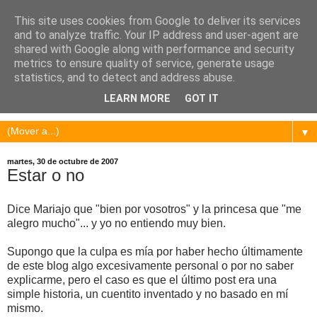
This site uses cookies from Google to deliver its services
and to analyze traffic. Your IP address and user-agent are
shared with Google along with performance and security
metrics to ensure quality of service, generate usage
statistics, and to detect and address abuse.
LEARN MORE
GOT IT
▼
martes, 30 de octubre de 2007
Estar o no
Dice Mariajo que "bien por vosotros" y la princesa que "me
alegro mucho"... y yo no entiendo muy bien.
Supongo que la culpa es mía por haber hecho últimamente
de este blog algo excesivamente personal o por no saber
explicarme, pero el caso es que el último post era una
simple historia, un cuentito inventado y no basado en mí
mismo.