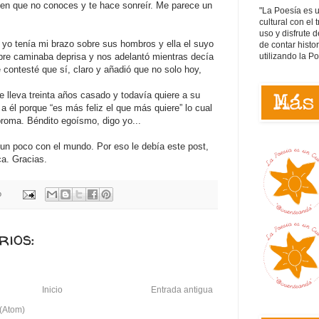
ien que no conoces y te hace sonreír. Me parece un
"La Poesía es 
cultural con el 
uso y disfrute d
 yo tenía mi brazo sobre sus hombros y ella el suyo
de contar histo
utilizando la P
bre caminaba deprisa y nos adelantó mientras decía
 contesté que sí, claro y añadió que no solo hoy,
.
e lleva treinta años casado y todavía quiere a su
a él porque “es más feliz el que más quiere” lo cual
roma. Béndito egoísmo, digo yo...
 un poco con el mundo. Por eso le debía este post,
ca. Gracias.
o
ios:
Inicio
Entrada antigua
 (Atom)