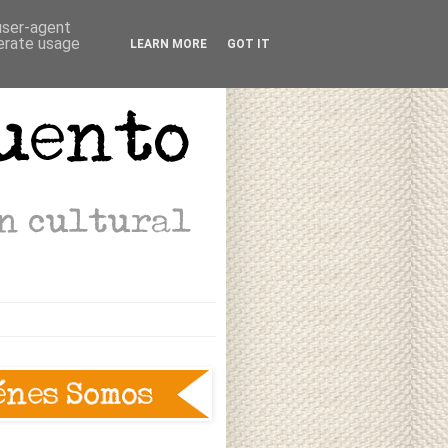
 user-agent
nerate usage
LEARN MORE
GOT IT