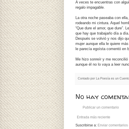
A veces te encuentras con algu
regalo impagable.
La otra noche paseaba con ella,
rodeando mi cintura. Aquel hom
“Que dure el amor, que dure”. Le
que hay que trabajarlo día a día
Después se volvió y nos dijo qu
mujer aunque ella le quiere más 
le parecía egoísta comentó en b
Me hizo sonreír y me reconcilió
aunque él no lo vaya a leer nun
Contado por
La Poesía es un Cuent
No hay comentar
Publicar un comentario
Entrada más reciente
Suscribirse a:
Enviar comentarios