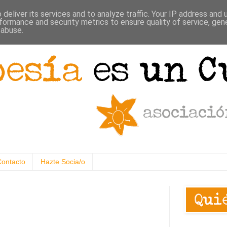
deliver its services and to analyze traffic. Your IP address and
formance and security metrics to ensure quality of service, ge
 abuse.
Contacto
Hazte Socia/o