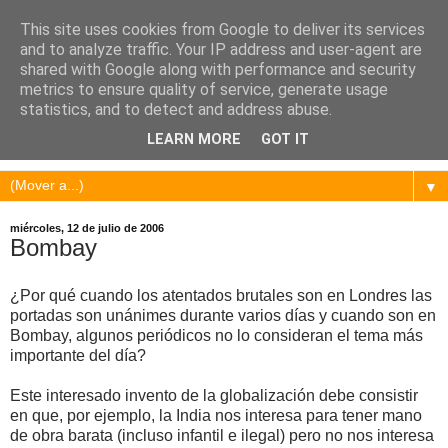
This site uses cookies from Google to deliver its services
and to analyze traffic. Your IP address and user-agent are
shared with Google along with performance and security
metrics to ensure quality of service, generate usage
statistics, and to detect and address abuse.
LEARN MORE
GOT IT
▼
miércoles, 12 de julio de 2006
Bombay
¿Por qué cuando los atentados brutales son en Londres las
portadas son unánimes durante varios días y cuando son en
Bombay, algunos periódicos no lo consideran el tema más
importante del día?
Este interesado invento de la globalización debe consistir
en que, por ejemplo, la India nos interesa para tener mano
de obra barata (incluso infantil e ilegal) pero no nos interesa