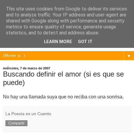
This site uses cookies from Google to deliver its services
and to analyze traffic. Your IP address and user-agent are
shared with Google along with performance and security
metrics to ensure quality of service, generate usage
statistics, and to detect and address abuse.
LEARN MORE
GOT IT
▼
miércoles, 7 de marzo de 2007
Buscando definir el amor (si es que se
puede)
No hay una llamada suya que no reciba con una sonrisa.
La Poesía es un Cuento
Compartir