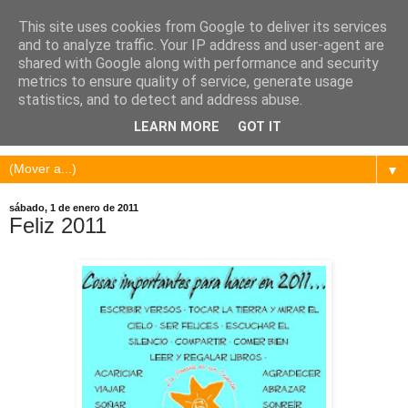
This site uses cookies from Google to deliver its services
and to analyze traffic. Your IP address and user-agent are
shared with Google along with performance and security
metrics to ensure quality of service, generate usage
statistics, and to detect and address abuse.
LEARN MORE
GOT IT
▼
sábado, 1 de enero de 2011
Feliz 2011