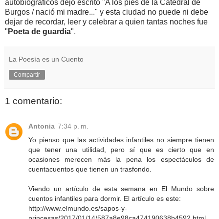
autobiográficos dejó escrito "A los pies de la Catedral de
Burgos / nació mi madre..." y esta ciudad no puede ni debe
dejar de recordar, leer y celebrar a quien tantas noches fue
"
Poeta de guardia
".
La Poesía es un Cuento
Compartir
1 comentario:
Antonia
7:34 p. m.
Yo pienso que las actividades infantiles no siempre tienen
que tener una utilidad, pero sí que es cierto que en
ocasiones merecen más la pena los espectáculos de
cuentacuentos que tienen un trasfondo.
Viendo un artículo de esta semana en El Mundo sobre
cuentos infantiles para dormir. El artículo es este:
http://www.elmundo.es/sapos-y-
princesas/2017/01/14/587a8e98ca474190638b4592.html