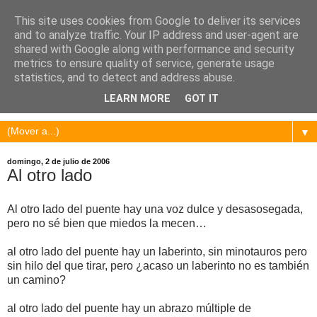
This site uses cookies from Google to deliver its services
and to analyze traffic. Your IP address and user-agent are
shared with Google along with performance and security
metrics to ensure quality of service, generate usage
statistics, and to detect and address abuse.
LEARN MORE
GOT IT
▼
domingo, 2 de julio de 2006
Al otro lado
Al otro lado del puente hay una voz dulce y desasosegada,
pero no sé bien que miedos la mecen…
al otro lado del puente hay un laberinto, sin minotauros pero
sin hilo del que tirar, pero ¿acaso un laberinto no es también
un camino?
al otro lado del puente hay un abrazo múltiple de