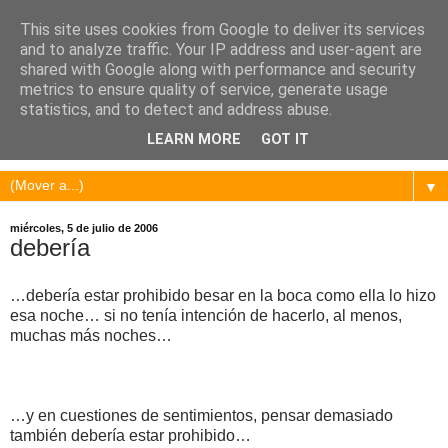
This site uses cookies from Google to deliver its services
and to analyze traffic. Your IP address and user-agent are
shared with Google along with performance and security
metrics to ensure quality of service, generate usage
statistics, and to detect and address abuse.
LEARN MORE
GOT IT
▼
miércoles, 5 de julio de 2006
debería
…debería estar prohibido besar en la boca como ella lo hizo
esa noche… si no tenía intención de hacerlo, al menos,
muchas más noches…
…y en cuestiones de sentimientos, pensar demasiado
también debería estar prohibido…