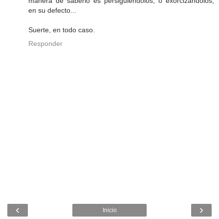
manera de saberlo es persiguiéndolos, o exorcizándolos,
en su defecto...
Suerte, en todo caso.
Responder
‹
›
Inicio