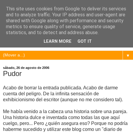
This site uses cookies from Google to deliver its services
and to analyze traffic. Your IP address and user-agent are
shared with Google along with performance and security
metrics to ensure quality of service, generate usage
statistics, and to detect and address abuse.
LEARN MORE
GOT IT
▼
sábado, 26 de agosto de 2006
Pudor
Acabo de borrar la entrada publicada. Acabo de darme
cuenta del peligro. De la infinita sensación de
exhibicionismo del escritor (aunque no me considero tal).
Me había venido a la cabeza una historia sobre una pareja.
Una historia dulce e inventada como todas las que aquí
cuelgo, pero... Pero ¿quién asegura eso? Porque no podría
haberme sucedido y utilizar este blog como un "diario de