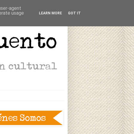
 user-agent
nerate usage
LEARN MORE
GOT IT