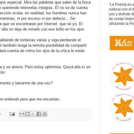
 ojos especial. Mira las palabras que salen de la boca
"La Poesía es 
ueriendo retenerlas íntegras. Él no se da cuenta
cultural con el 
pección ocular, en realidad, los hombres nunca han
uso y disfrute d
femeninas, ni por exceso ni por defecto… Se
de contar histo
utilizando la P
e que se encontraran por Internet, que sé yo. El
ella no deja de mirarle con ese brillo en los ojos.
ablando de tonterías varias y siga perdiendo el
l también tenga la remota posibilidad de compartir
dará cuenta de cómo los ojos de la chica le están
 y se atreva. Pero estoy optimista. Quizá ella sí se
ilo:
momento y besarme de una vez?
no entiendo pero que me encantan...
o