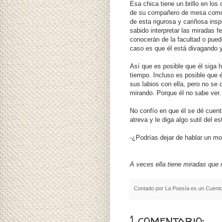
Esa chica tiene un brillo en los
de su compañero de mesa como q
de esta rigurosa y cariñosa ins
sabido interpretar las miradas 
conocerán de la facultad o pued
caso es que él está divagando y 
Así que es posible que él siga h
tiempo. Incluso es posible que é
sus labios con ella, pero no se 
mirando. Porque él no sabe ver.
No confío en que él se dé cuenta
atreva y le diga algo sutil del est
-¿Podrías dejar de hablar un 
A veces ella tiene miradas que 
Contado por
La Poesía es un Cuent
1 comentario: