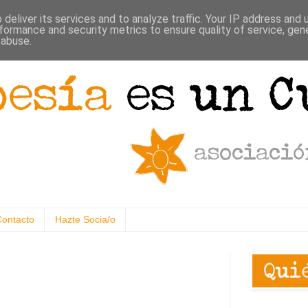
deliver its services and to analyze traffic. Your IP address and
formance and security metrics to ensure quality of service, ge
 abuse.
Contacto
Hazte Socia/o