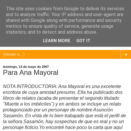
This site uses cookies from Google to deliver its services
and to analyze traffic. Your IP address and user-agent are
shared with Google along with performance and security
metrics to ensure quality of service, generate usage
statistics, and to detect and address abuse.
LEARN MORE
GOT IT
▼
domingo, 13 de mayo de 2007
Para Ana Mayoral
NOTA INTRODUCTORIA: Ana Mayoral es una excelente
escritora de cuya amistad presumo. Ella ha publicado dos
libros de relatos (acaba de presentar el segundo titulado
"Muerte a los imbéciles") y en ambos se incluye un relato
protagonizado por un personaje de nombre Asunción
Sasamón. En vista de lo bien trabajado que está el perfil de
la señora Sasamón, hay sospechas de que es real y no un
personaje ficticio.Yo encontré hace poco la carta que aquí