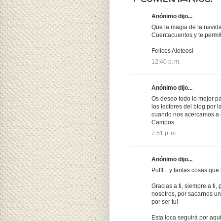
Anónimo dijo...
Que la magia de la navida
Cuentacuentos y te permi
Felices Aleteos!
12:40 p. m.
Anónimo dijo...
Os deseo todo lo mejor pa
los lectores del blog por 
cuando nos acercamos a es
Campos
7:51 p. m.
Anónimo dijo...
Pufff... y tantas cosas que
Gracias a ti, siempre a ti,
nosotros, por sacarnos una
por ser tu!
Esta loca seguirá por aqu