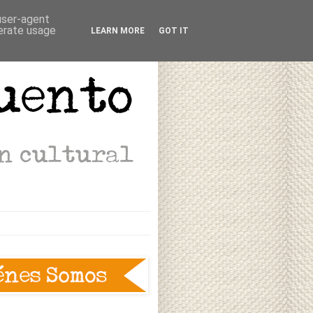
 user-agent
nerate usage
LEARN MORE
GOT IT