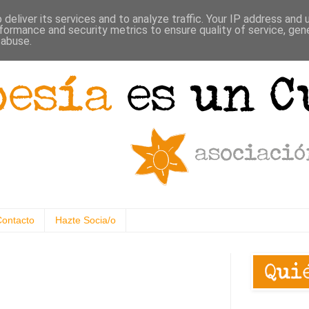
deliver its services and to analyze traffic. Your IP address and
formance and security metrics to ensure quality of service, ge
 abuse.
Contacto
Hazte Socia/o