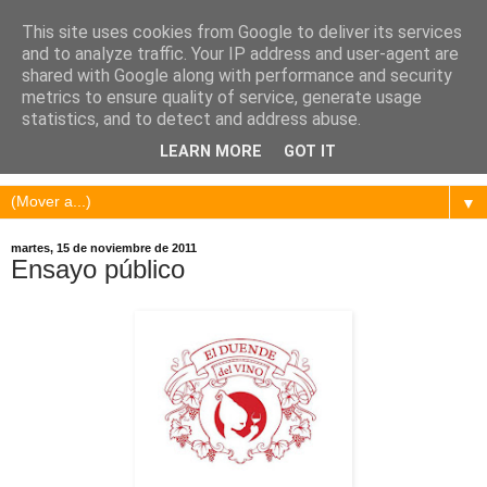
This site uses cookies from Google to deliver its services
and to analyze traffic. Your IP address and user-agent are
shared with Google along with performance and security
metrics to ensure quality of service, generate usage
statistics, and to detect and address abuse.
LEARN MORE
GOT IT
▼
martes, 15 de noviembre de 2011
Ensayo público