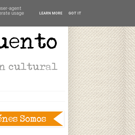
 user-agent
nerate usage
LEARN MORE
GOT IT