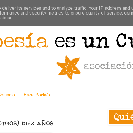
deliver its services and to analyze traffic. Your IP address and
formance and security metrics to ensure quality of service, ge
 abuse.
Contacto
Hazte Socia/o
otros) diez años