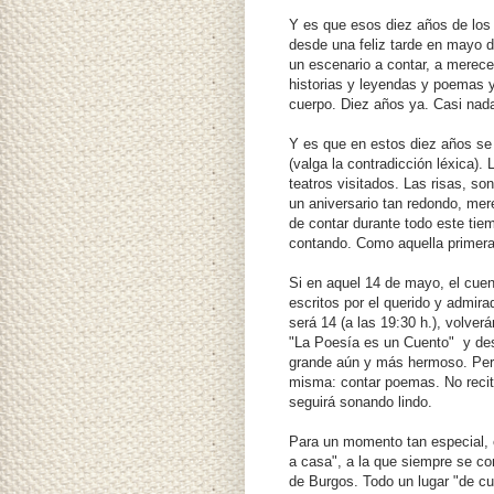
Y es que esos diez años de los 
desde una feliz tarde en mayo d
un escenario a contar, a merecer
historias y leyendas y poemas y
cuerpo. Diez años ya. Casi nada
Y es que en estos diez años se
(valga la contradicción léxica).
teatros visitados. Las risas, s
un aniversario tan redondo, mere
de contar durante todo este tiempo
contando. Como aquella primer
Si en aquel 14 de mayo, el cue
escritos por el querido y admir
será 14 (a las 19:30 h.), volver
"La Poesía es un Cuento" y de
grande aún y más hermoso. Pero
misma: contar poemas. No recita
seguirá sonando lindo.
Para un momento tan especial, e
a casa", a la que siempre se co
de Burgos. Todo un lugar "de cu