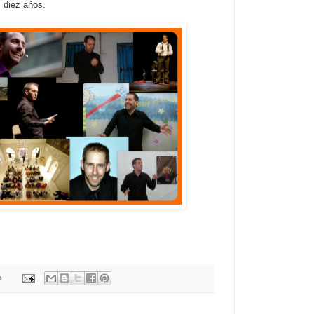
 diez años.
o