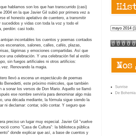
que hablamos son los que han transcurrido (casi)
e 2004 en la que Javier Gil subió por primera vez a
se el honesto apelativo de cuentero, a transmitir
 sucedidos y vidas con toda la voz y todo el
, perdón: casi todo.
 antojan incontables los cuentos y poemas contados
 Los escenarios, salones, calles, cafés, plazas,
onrisas, lágrimas y emociones compartidas. Así que
ce una celebración. Y una celebración fiel al estilo
, sin fuegos artificiales ni otros artificios:
a vez. Renovando la magia.
ntero llevó a escena un espectáculo de poemas
ado Benedetti, este próximo miércoles, que también
Sunrise
án a sonar los versos de Don Mario. Aquello se llamó
De Bohemia
spués ese nombre serviría para denominar algo más
, una década mediante, la fórmula sigue siendo la
r ni declamar: contar, sólo contar. Y seguro que
ra preciso un lugar muy especial. Javier Gil "vuelve
noció como "Casa de Cultura": la biblioteca pública
ento" donde explicar que así, a base de cuentos y