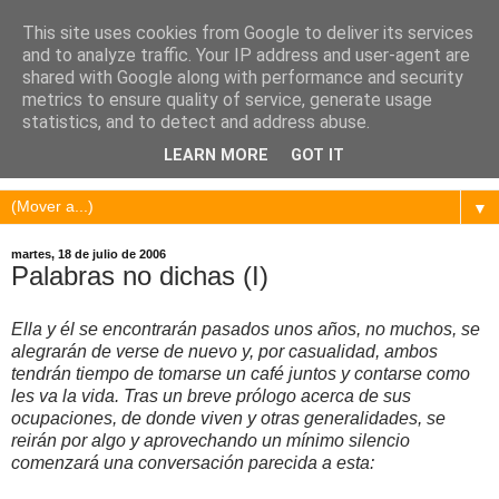
This site uses cookies from Google to deliver its services
and to analyze traffic. Your IP address and user-agent are
shared with Google along with performance and security
metrics to ensure quality of service, generate usage
statistics, and to detect and address abuse.
LEARN MORE
GOT IT
▼
martes, 18 de julio de 2006
Palabras no dichas (I)
Ella y él se encontrarán pasados unos años, no muchos, se
alegrarán de verse de nuevo y, por casualidad, ambos
tendrán tiempo de tomarse un café juntos y contarse como
les va la vida. Tras un breve prólogo acerca de sus
ocupaciones, de donde viven y otras generalidades, se
reirán por algo y aprovechando un mínimo silencio
comenzará una conversación parecida a esta: