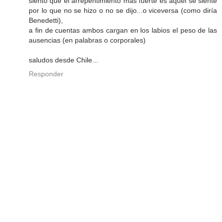
siento que el arrepentimiento más fuerte es aquél se siente
por lo que no se hizo o no se dijo...o viceversa (como diría
Benedetti),
a fin de cuentas ambos cargan en los labios el peso de las
ausencias (en palabras o corporales)
saludos desde Chile...
Responder