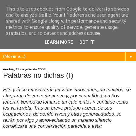
This site uses cookies from Google to deliver its services
and to analyze traffic. Your IP address and user-agent are
shared with Google along with performance and security
metrics to ensure quality of service, generate usage
statistics, and to detect and address abuse.
LEARN MORE
GOT IT
▼
martes, 18 de julio de 2006
Palabras no dichas (I)
Ella y él se encontrarán pasados unos años, no muchos, se
alegrarán de verse de nuevo y, por casualidad, ambos
tendrán tiempo de tomarse un café juntos y contarse como
les va la vida. Tras un breve prólogo acerca de sus
ocupaciones, de donde viven y otras generalidades, se
reirán por algo y aprovechando un mínimo silencio
comenzará una conversación parecida a esta: