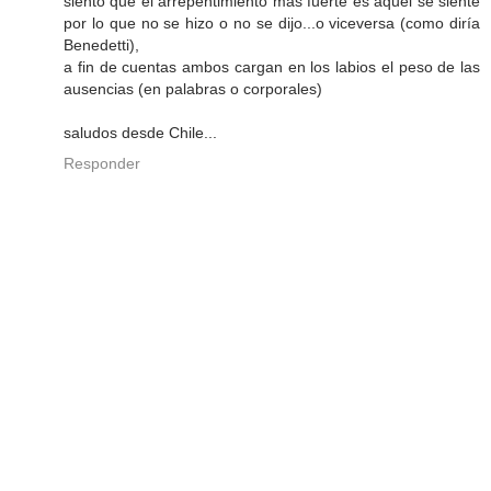
siento que el arrepentimiento más fuerte es aquél se siente
por lo que no se hizo o no se dijo...o viceversa (como diría
Benedetti),
a fin de cuentas ambos cargan en los labios el peso de las
ausencias (en palabras o corporales)
saludos desde Chile...
Responder