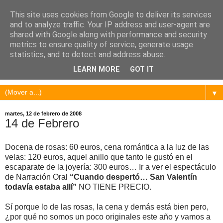
This site uses cookies from Google to deliver its services
and to analyze traffic. Your IP address and user-agent are
shared with Google along with performance and security
metrics to ensure quality of service, generate usage
statistics, and to detect and address abuse.
LEARN MORE
GOT IT
▼
martes, 12 de febrero de 2008
14 de Febrero
Docena de rosas: 60 euros, cena romántica a la luz de las
velas: 120 euros, aquel anillo que tanto le gustó en el
escaparate de la joyería: 300 euros… Ir a ver el espectáculo
de Narración Oral
“Cuando despertó… San Valentín
todavía estaba allí”
NO TIENE PRECIO.
Sí porque lo de las rosas, la cena y demás está bien pero,
¿por qué no somos un poco originales este año y vamos a