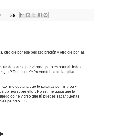
o
s, otro ole por ese pedazo pregón y otro ole por las
s un descanso por verano, pero es normal; todo el
, ¿no? Pues eso ^^ Ya vendréis con las pilas
 >///< me gustaría que te pasaras por mi blog y
ue opines sobre ello... No sé, me gusta que la
y luego opine y creo que tú puedes sacar buenas
o es peloteo ^.^)
jo...