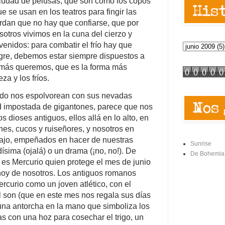
ciudad de pelusas, que son como los copos
ue se usan en los teatros para fingir las
erdan que no hay que confiarse, que por
otros vivimos en la cuna del cierzo y
enidos: para combatir el frío hay que
legre, debemos estar siempre dispuestos a
e más queremos, que es la forma más
za y los fríos.
do nos espolvorean con sus nevadas
d impostada de gigantones, parece que nos
s dioses antiguos, ellos allá en lo alto, en
nes, cucos y ruiseñores, y nosotros en
abajo, empeñados en hacer de nuestras
Sunrise
ísima (ojalá) o un drama (¡no, no!). De
De Bohemia
 es Mercurio quien protege el mes de junio
hoy de nosotros. Los antiguos romanos
rcurio como un joven atlético, con el
l son (que en este mes nos regala sus días
una antorcha en la mano que simboliza los
ras con una hoz para cosechar el trigo, un