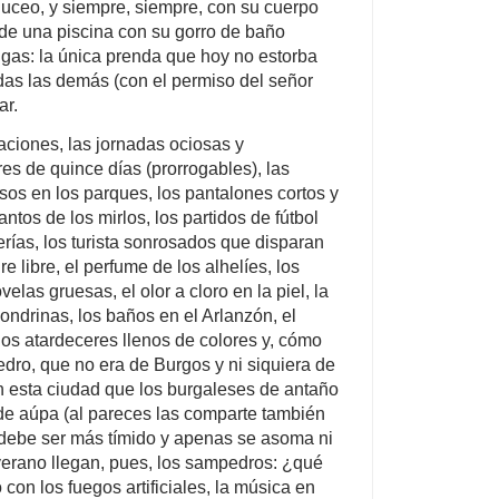
duceo, y siempre, siempre, con su cuerpo
de una piscina con su gorro de baño
gas: la única prenda que hoy no estorba
odas las demás (con el permiso del señor
ar.
aciones, las jornadas ociosas y
s de quince días (prorrogables), las
sos en los parques, los pantalones cortos y
antos de los mirlos, los partidos de fútbol
rías, los turista sonrosados que disparan
ire libre, el perfume de los alhelíes, los
velas gruesas, el olor a cloro en la piel, la
ondrinas, los baños en el Arlanzón, el
los atardeceres llenos de colores y, cómo
dro, que no era de Burgos y ni siquiera de
 esta ciudad que los burgaleses de antaño
 de aúpa (al pareces las comparte también
 debe ser más tímido y apenas se asoma ni
verano llegan, pues, los sampedros: ¿qué
on los fuegos artificiales, la música en