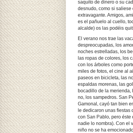
saquito de dinero o su ca
desnudo, como si saliese 
extravagante. Amigos, ami
es el pañuelo al cuello, t
alcalde) os las podéis quit
El verano nos trae las vac
despreocupadas, los amore
noches estrelladas, los be
las ropas de colores, los c
con los árboles como porte
miles de fotos, el cine al a
paseos en bicicleta, las no
espaldas morenas, las gol
bocadillo de la merienda, 
no, los sampedros. San Pe
Gamonal, cayó tan bien en
le dedicaron unas fiestas
con San Pablo, pero éste
nadie lo nombra). Con el 
niño no se ha emocionado c