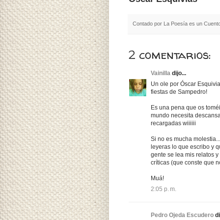
Contado por
La Poesía es un Cuent
2 comentarios:
Vainilla
dijo...
Un ole por Óscar Esquivia
fiestas de Sampedro!
Es una pena que os toméi
mundo necesita descansar
recargadas wiiiiii
Si no es mucha molestia...
leyeras lo que escribo y q
gente se lea mis relatos 
críticas (que conste que n
Muá!
2:05 p. m.
Pedro Ojeda Escudero
di