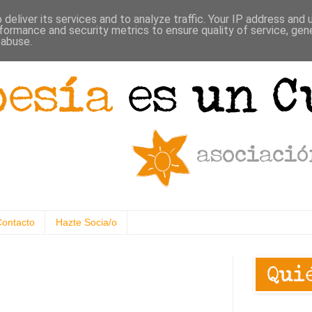
deliver its services and to analyze traffic. Your IP address and
formance and security metrics to ensure quality of service, ge
 abuse.
Contacto
Hazte Socia/o