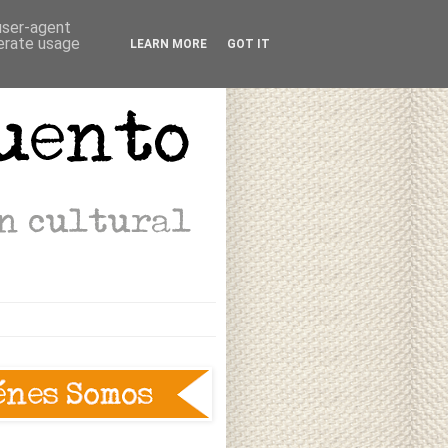
 user-agent
nerate usage
LEARN MORE
GOT IT