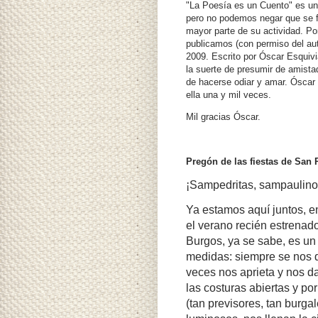
"La Poesía es un Cuento" es un
pero no podemos negar que se f
mayor parte de su actividad. Po
publicamos (con permiso del auto
2009. Escrito por Óscar Esquiv
la suerte de presumir de amista
de hacerse odiar y amar. Óscar
ella una y mil veces.
Mil gracias Óscar.
Pregón de las fiestas de San
¡Sampedritas, sampaulinos
Ya estamos aquí juntos, e
el verano recién estrenad
Burgos, ya se sabe, es un 
medidas: siempre se nos qu
veces nos aprieta y nos d
las costuras abiertas y por
(tan previsores, tan burga