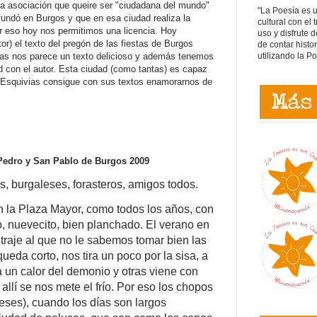
a asociación que queire ser "ciudadana del mundo"
"La Poesía es 
undó en Burgos y que en esa ciudad realiza la
cultural con el 
r eso hoy nos permitimos una licencia. Hoy
uso y disfrute d
r) el texto del pregón de las fiestas de Burgos
de contar histo
utilizando la P
ias nos parece un texto delicioso y además tenemos
d con el autor. Esta ciudad (como tantas) es capaz
 Esquivias consigue con sus textos enamorarnos de
 Pedro y San Pablo de Burgos 2009
, burgaleses, forasteros, amigos todos.
n la Plaza Mayor, como todos los años, con
o, nuevecito, bien planchado. El verano en
traje al que no le sabemos tomar bien las
eda corto, nos tira un poco por la sisa, a
a un calor del demonio y otras viene con
 allí se nos mete el frío. Por eso los chopos
leses), cuando los días son largos