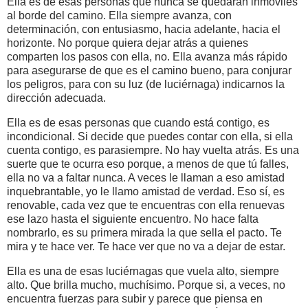
Ella es de esas personas que nunca se quedarán inmóviles
al borde del camino. Ella siempre avanza, con
determinación, con entusiasmo, hacia adelante, hacia el
horizonte. No porque quiera dejar atrás a quienes
comparten los pasos con ella, no. Ella avanza más rápido
para asegurarse de que es el camino bueno, para conjurar
los peligros, para con su luz (de luciérnaga) indicarnos la
dirección adecuada.
Ella es de esas personas que cuando está contigo, es
incondicional. Si decide que puedes contar con ella, si ella
cuenta contigo, es parasiempre. No hay vuelta atrás. Es una
suerte que te ocurra eso porque, a menos de que tú falles,
ella no va a faltar nunca. A veces le llaman a eso amistad
inquebrantable,
yo le llamo amistad de verdad. Eso sí, es
renovable, cada vez que te encuentras con ella renuevas
ese lazo hasta el siguiente encuentro. No hace falta
nombrarlo, es su primera mirada la que sella el pacto. Te
mira y te hace ver. Te hace ver que no va a dejar de estar.
Ella es una de esas luciérnagas que vuela alto, siempre
alto. Que brilla mucho, muchísimo. Porque si, a veces, no
encuentra fuerzas para subir y parece que piensa en