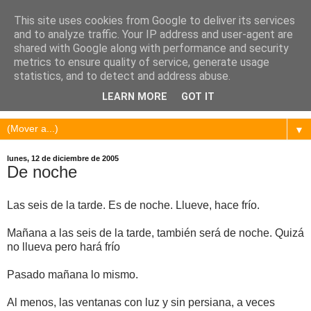
This site uses cookies from Google to deliver its services
and to analyze traffic. Your IP address and user-agent are
shared with Google along with performance and security
metrics to ensure quality of service, generate usage
statistics, and to detect and address abuse.
LEARN MORE
GOT IT
▼
lunes, 12 de diciembre de 2005
De noche
Las seis de la tarde. Es de noche. Llueve, hace frío.
Mañana a las seis de la tarde, también será de noche. Quizá
no llueva pero hará frío
Pasado mañana lo mismo.
Al menos, las ventanas con luz y sin persiana, a veces