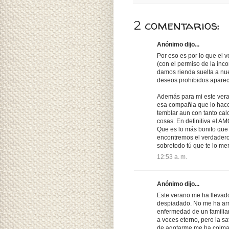
2 comentarios:
Anónimo dijo...
Por eso es por lo que el 
(con el permiso de la in
damos rienda suelta a nue
deseos prohibidos aparece
Además para mi este veran
esa compañia que lo hace
temblar aun con tanto cal
cosas. En definitiva el A
Que es lo más bonito que 
encontremos el verdadero 
sobretodo tú que te lo mer
12:53 a. m.
Anónimo dijo...
Este verano me ha llevado
despiadado. No me ha arra
enfermedad de un familiar
a veces eterno, pero la sa
de agotarme me ha colmad