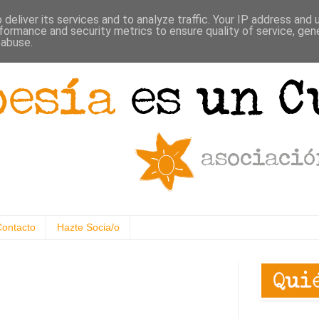
deliver its services and to analyze traffic. Your IP address and
formance and security metrics to ensure quality of service, ge
 abuse.
Contacto
Hazte Socia/o