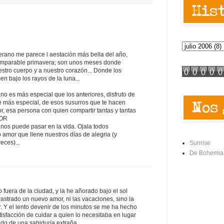
verano me parece l aestación más bella del año,
comparable primavera; son unos meses donde
stro cuerpo y a nuestro corazón... Donde los
n bajo los rayos de la luna...
o es más especial que los anteriores, disfruto de
 más especial, de esos susurros que te hacen
or, esa persona con quien compartir tantas y tantas
MOR
nos puede pasar en la vida. Ojala todos
amor que llene nuestros días de alegria (y
eces)...
Sunrise
De Bohemia
 fuera de la ciudad, y la he añorado bajo el sol
strado un nuevo amor, ni las vacaciones, sino la
. Y el lento devenir de los minutos se me ha hecho
tisfacción de cuidar a quien lo necesitaba en lugar
o de una sabiduría extraña.