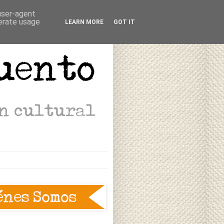
 user-agent
nerate usage
LEARN MORE
GOT IT