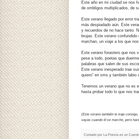
Este año en mi ciudad se nos h
de ombligos multiplicados, de 
Este verano llegado por error t
más despiadado aún. Este verano
y recuerdos de no hace tanto. N
brujas. Este verano confundido 
marchan, un viaje a los que no
Este verano forastero que nos v
pese a todo, poetas que duerme
palabras que salen de sus esco
Este verano inesperado trae sus
quiero” en sms y también labio a
Tenemos un verano que no es e
hasta probar todo lo que nos tra
(Este verano también te trajo consigo,
vayas cuando él se marche, pero haré l
Contado por
La Poesía es un Cuent