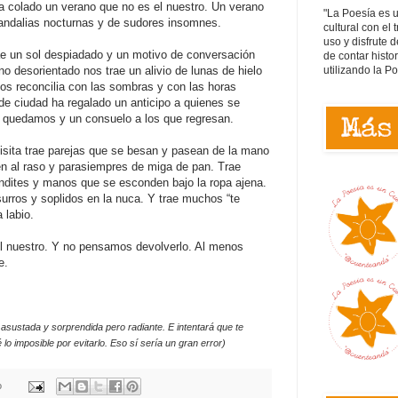
a colado un verano que no es el nuestro. Un verano
"La Poesía es 
sandalias nocturnas y de sudores insomnes.
cultural con el 
uso y disfrute d
rae un sol despiadado y un motivo de conversación
de contar histo
utilizando la P
 desorientado nos trae un alivio de lunas de hielo
os reconcilia con las sombras y con las horas
de ciudad ha regalado un anticipo a quienes se
s quedamos y un consuelo a los que regresan.
isita trae parejas que se besan y pasean de la mano
n al raso y parasiempres de miga de pan. Trae
ndites y manos que se esconden bajo la ropa ajena.
urros y soplidos en la nuca. Y trae muchos “te
 labio.
l nuestro. Y no pensamos devolverlo. Al menos
e.
 asustada y sorprendida pero radiante. E intentará que te
o imposible por evitarlo. Eso sí sería un gran error)
o