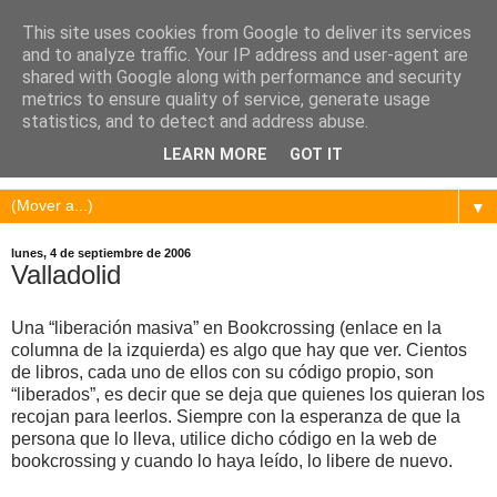
This site uses cookies from Google to deliver its services
and to analyze traffic. Your IP address and user-agent are
shared with Google along with performance and security
metrics to ensure quality of service, generate usage
statistics, and to detect and address abuse.
LEARN MORE
GOT IT
▼
lunes, 4 de septiembre de 2006
Valladolid
Una “liberación masiva” en Bookcrossing (enlace en la
columna de la izquierda) es algo que hay que ver. Cientos
de libros, cada uno de ellos con su código propio, son
“liberados”, es decir que se deja que quienes los quieran los
recojan para leerlos. Siempre con la esperanza de que la
persona que lo lleva, utilice dicho código en la web de
bookcrossing y cuando lo haya leído, lo libere de nuevo.