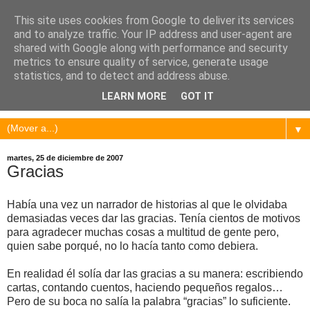
This site uses cookies from Google to deliver its services
and to analyze traffic. Your IP address and user-agent are
shared with Google along with performance and security
metrics to ensure quality of service, generate usage
statistics, and to detect and address abuse.
LEARN MORE
GOT IT
▼
martes, 25 de diciembre de 2007
Gracias
Había una vez un narrador de historias al que le olvidaba
demasiadas veces dar las gracias. Tenía cientos de motivos
para agradecer muchas cosas a multitud de gente pero,
quien sabe porqué, no lo hacía tanto como debiera.
En realidad él solía dar las gracias a su manera: escribiendo
cartas, contando cuentos, haciendo pequeños regalos…
Pero de su boca no salía la palabra “gracias” lo suficiente.