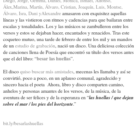
Diego, Jorge, Gemma, Daniel, Mónica, Ismael, Alfonso,
Álex,Marina, Martín, Álvaro, Cristian, Joaquín, Luis, Montse,
Álvaro, Isra, Dani yAlexandre
amasaron con exquisitez aquellas
líneas y las vistieron con ritmos y cadencias para que bailaran entre
escalas y tonalidades. Los y las músicos se zambulleron entre los
versos y estos se dejaban hacer, encantados y renacidos. Tras este
coqueteo mutuo, una tarde de febrero de entre los mil y un mandos
de un
estudio de grabación
, nació un disco. Una deliciosa colección
de canciones llena de Poesía que encontró su título dos versos antes
besar las huellas
que el del libro: “
”.
El disco
quiso buscar más amistades
, mecenas les llamaba y así se
convirtió, poco a poco, en un aplauso comunal, agradecido y
sincero hacia el poeta Ahora, libro y disco comparten camino,
anhelos y personas amantes de los versos, de la música, de la
aventura de ser felices y de la esperanza en “
las huellas / que dejan
sobre el mar / los pies del horizonte
.”
bit.ly/besarlashuellas