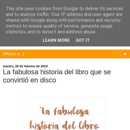
This site uses cookies from Google to deliver its services
and to analyze traffic. Your IP address and user-agent are
shared with Google along with performance and security
metrics to ensure quality of service, generate usage
statistics, and to detect and address abuse.
LEARN MORE
GOT IT
▼
martes, 26 de febrero de 2019
La fabulosa historia del libro que se
convirtió en disco