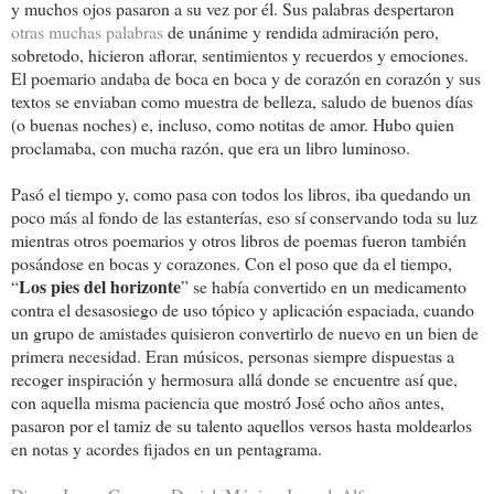
y muchos ojos pasaron a su vez por él. Sus palabras despertaron
otras muchas palabras
de unánime y rendida admiración pero,
sobretodo, hicieron aflorar, sentimientos y recuerdos y emociones.
El poemario andaba de boca en boca y de corazón en corazón y sus
textos se enviaban como muestra de belleza, saludo de buenos días
(o buenas noches) e, incluso, como notitas de amor. Hubo quien
proclamaba, con mucha razón, que era un libro luminoso.
Pasó el tiempo y, como pasa con todos los libros, iba quedando un
poco más al fondo de las estanterías, eso sí conservando toda su luz
mientras otros poemarios y otros libros de poemas fueron también
posándose en bocas y corazones. Con el poso que da el tiempo,
Los pies del horizonte
“
” se había convertido en un medicamento
contra el desasosiego de uso tópico y aplicación espaciada, cuando
un grupo de amistades quisieron convertirlo de nuevo en un bien de
primera necesidad. Eran músicos, personas siempre dispuestas a
recoger inspiración y hermosura allá donde se encuentre así que,
con aquella misma paciencia que mostró José ocho años antes,
pasaron por el tamiz de su talento aquellos versos hasta moldearlos
en notas y acordes fijados en un pentagrama.