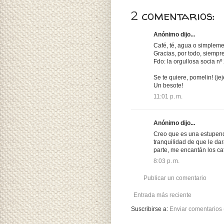
2 comentarios:
Anónimo dijo...
Café, té, agua o simpleme
Gracias, por todo, siempre
Fdo: la orgullosa socia nº
Se te quiere, pomelin! (jej
Un besote!
11:01 p. m.
Anónimo dijo...
Creo que es una estupenda
tranquilidad de que le dará
parte, me encantán los ca
8:03 p. m.
Publicar un comentario
Entrada más reciente
Suscribirse a:
Enviar comentarios