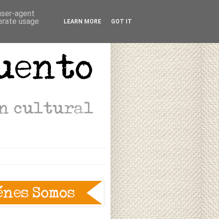
 user-agent
nerate usage
LEARN MORE
GOT IT