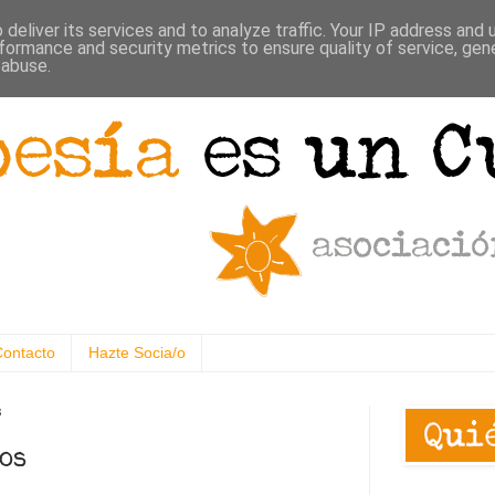
deliver its services and to analyze traffic. Your IP address and
formance and security metrics to ensure quality of service, ge
 abuse.
Contacto
Hazte Socia/o
8
os