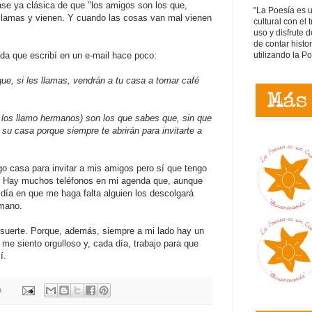
rase ya clásica de que "los amigos son los que,
"La Poesía es 
 llamas y vienen. Y cuando las cosas van mal vienen
cultural con el 
uso y disfrute d
de contar histo
utilizando la P
da que escribí en un e-mail hace poco:
e, si les llamas, vendrán a tu casa a tomar café
 los llamo hermanos) son los que sabes que, sin que
a su casa porque siempre te abrirán para invitarte a
go casa para invitar a mis amigos pero sí que tengo
. Hay muchos teléfonos en mi agenda que, aunque
día en que me haga falta alguien los descolgará
mano.
suerte. Porque, además, siempre a mi lado hay un
e siento orgulloso y, cada día, trabajo para que
í.
o