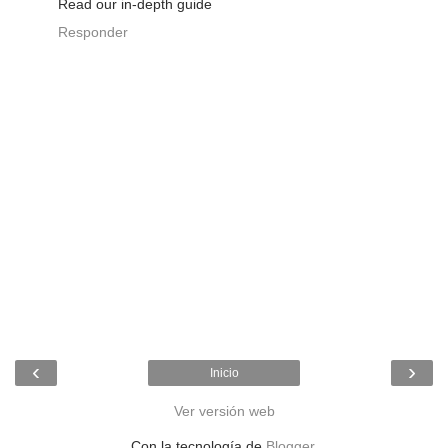
Read our in-depth guide
Responder
‹
›
Inicio
Ver versión web
Con la tecnología de
Blogger
.